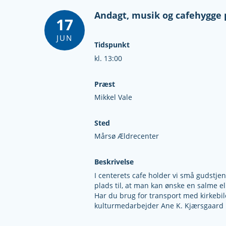
Andagt, musik og cafehygge
17
JUN
Tidspunkt
kl. 13:00
Præst
Mikkel Vale
Sted
Mårsø Ældrecenter
Beskrivelse
I centerets cafe holder vi små gudstje
plads til, at man kan ønske en salme el
Har du brug for transport med kirkebile
kulturmedarbejder Ane K. Kjærsgaard 