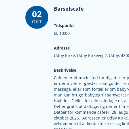
Barselscafe
02
OKT
Tidspunkt
kl. 10:00
Adresse
Udby Kirke,
Udby Kirkevej 2,
Udby,
430
Beskrivelse
Cafeen er et mødested for dig, der er 
er der inviteret gæster, som guider os
massage, eller som fortæller om baby
man kan bruge ’babytegn’ i samværet m
højtider. Fælles for alle cafedage er, 
Det er gratis at deltage, og der er tilme
Datoer for kommende cafeer: 28. august 
oktober 2025. Adressen er Udby Kirke,
velkommen til at kontakte kirke- og k