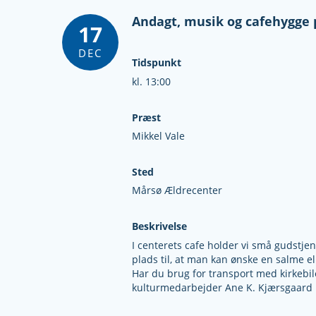
Andagt, musik og cafehygge
17
DEC
Tidspunkt
kl. 13:00
Præst
Mikkel Vale
Sted
Mårsø Ældrecenter
Beskrivelse
I centerets cafe holder vi små gudstje
plads til, at man kan ønske en salme el
Har du brug for transport med kirkebile
kulturmedarbejder Ane K. Kjærsgaard 