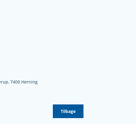
erup,
7400 Herning
Tilbage