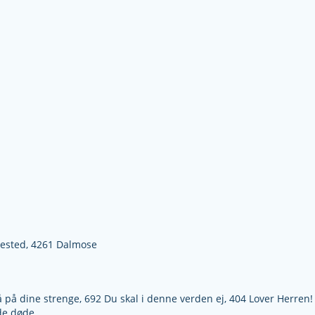
lested,
4261 Dalmose
på dine strenge, 692 Du skal i denne verden ej, 404 Lover Herren! 
de døde,