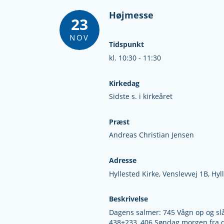
Højmesse
23
NOV
Tidspunkt
kl. 10:30 - 11:30
Kirkedag
Sidste s. i kirkeåret
Præst
Andreas Christian Jensen
Adresse
Hyllested Kirke,
Venslevvej 1B,
Hyl
Beskrivelse
Dagens salmer: 745 Vågn op og slå 
438+233, 406 Søndag morgen fra 