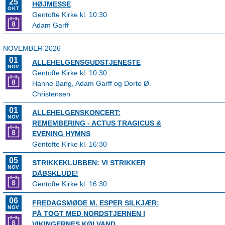
25
HØJMESSE
OKT
Gentofte Kirke kl. 10:30
Adam Garff
NOVEMBER 2026
01
ALLEHELGENSGUDSTJENESTE
NOV
Gentofte Kirke kl. 10:30
Hanne Bang, Adam Garff og Dorte Ø.
Christensen
01
ALLEHELGENSKONCERT:
NOV
REMEMBERING - ACTUS TRAGICUS &
EVENING HYMNS
Gentofte Kirke kl. 16:30
05
STRIKKEKLUBBEN: VI STRIKKER
NOV
DÅBSKLUDE!
Gentofte Kirke kl. 16:30
06
FREDAGSMØDE M. ESPER SILKJÆR:
NOV
PÅ TOGT MED NORDSTJERNEN I
VIKINGERNES KØLVAND