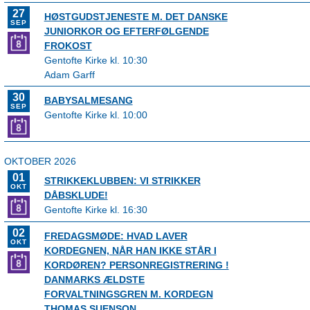
27
HØSTGUDSTJENESTE M. DET DANSKE
SEP
JUNIORKOR OG EFTERFØLGENDE
FROKOST
Gentofte Kirke kl. 10:30
Adam Garff
30
BABYSALMESANG
SEP
Gentofte Kirke kl. 10:00
OKTOBER 2026
01
STRIKKEKLUBBEN: VI STRIKKER
OKT
DÅBSKLUDE!
Gentofte Kirke kl. 16:30
02
FREDAGSMØDE: HVAD LAVER
OKT
KORDEGNEN, NÅR HAN IKKE STÅR I
KORDØREN? PERSONREGISTRERING !
DANMARKS ÆLDSTE
FORVALTNINGSGREN M. KORDEGN
THOMAS SUENSON