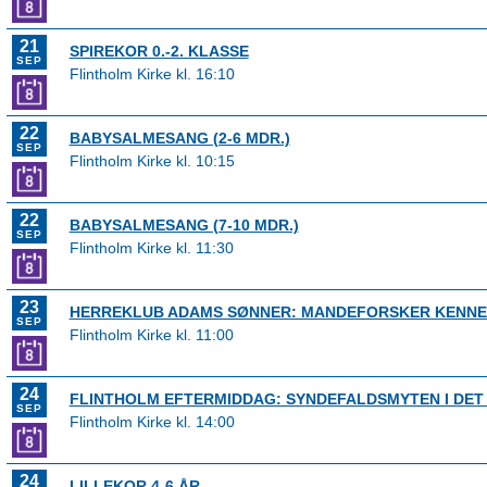
21
SPIREKOR 0.-2. KLASSE
SEP
Flintholm Kirke kl. 16:10
22
BABYSALMESANG (2-6 MDR.)
SEP
Flintholm Kirke kl. 10:15
22
BABYSALMESANG (7-10 MDR.)
SEP
Flintholm Kirke kl. 11:30
23
HERREKLUB ADAMS SØNNER: MANDEFORSKER KENNET
SEP
Flintholm Kirke kl. 11:00
24
FLINTHOLM EFTERMIDDAG: SYNDEFALDSMYTEN I DE
SEP
Flintholm Kirke kl. 14:00
24
LILLEKOR 4-6 ÅR