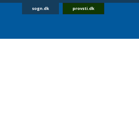
sogn.dk
provsti.dk