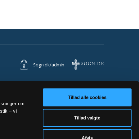
Sogn.dk/admin
Tillad alle cookies
lysninger om
stik – vi
Tillad valgte
Afvis