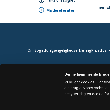
Fakta om sognet
menig
Mødereferater
Om Sogn.dk
Tilgængelighedserklæring
Privatlivs- 
Denne hjemmeside bruger
Vi bruger cookies til at ti
din brug af vores website. H
benytter dog en cookie for 