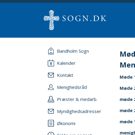
Bandholm Sogn
Mød
Men
Kalender
Kontakt
Møde 
Menighedsråd
Møde 
Præster & medarb.
møde 
møde 2
Myndighedsadresser
møde 1
Økonomi
menig