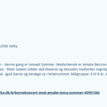
,
2500 Valby
r børn - denne gang er temaet Sommer. Medvirkende er Amalie Benz
lon. Peter Salwin sidder ved klaveret og desuden medvirker sogne
kal også danse og bevæge os i kirkerummet. Målgruppe: 0 til 8 år. 
irke.dk/b/bornekoncert-med-amalie-tema-sommer-45991356