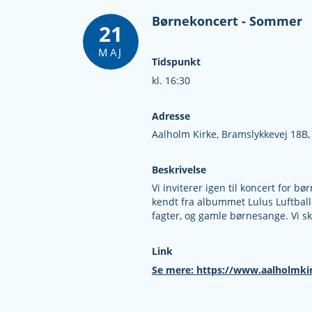
Børnekoncert - Sommer
21
MAJ
Tidspunkt
kl. 16:30
Adresse
Aalholm Kirke,
Bramslykkevej 18B
Beskrivelse
Vi inviterer igen til koncert fo
kendt fra albummet Lulus Luftbal
fagter, og gamle børnesange. Vi s
Link
Se mere: https://www.aalholmk